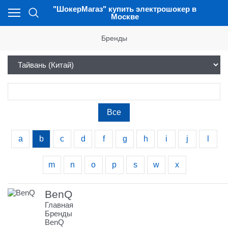
"ШокерМагаз" купить электрошокер в
Москве
Бренды
Все
a
b
c
d
f
g
h
i
j
l
m
n
o
p
s
w
x
BenQ
Главная
Бренды
BenQ