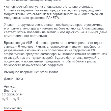
• суперпрочный корпус из специального стального сплава.
Стоимость изделия также на порядок выше, чем у предыдущей
модификации, что объясняется портативностью и более высокой
мощностью электрошокера РАКЕТА.
Управлять оружием очень легко – необходимо просто устремить
его прямо в тело врага и нажать на боевую кнопку. Силы разряда
хватает, чтобы повалить на землю и обездвижить на 30 минут даже
самого сильного противника.
Время заряда АКБ – 6 часов, время автономной работы от одного
заряда – 6 месяцев. Купить электрошокер – значит приобрести
разрешенное к ношению и использованию на территории РФ
эффективное средство самообороны, которое сможет защитить как
от людей, так и от диких зверей. Будьте бдительны, покупайте
продукцию у проверенных продавцов, чтобы избежать риска
приобрести некачественную подделку!
Выходное напряжение: 8Млн.Вольт
Длина: 16см.
Артикул:
Вес:
0
кг.
12 000
8 049
руб.
руб.
Количество: