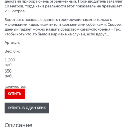
действия прибора очень ограниченный. Производитель заявляет
10 метров, тогда как в реальности этот показатель не превышает
2-3 метров.
Бороться с помощью данного горе-оружия можно только с
маленькими «двориками» или карманными собачками. Скорее,
данный гаджет можно назвать средством самоуспокоения – так,
чтобы хоть что-то было в кармане на случай, если вдруг…
Артикул:
Вес:
0
кг.
1 200
руб.
650
руб.
Количество:
КУПИТЬ
КУПИТЬ В ОДИН КЛИК
Описание