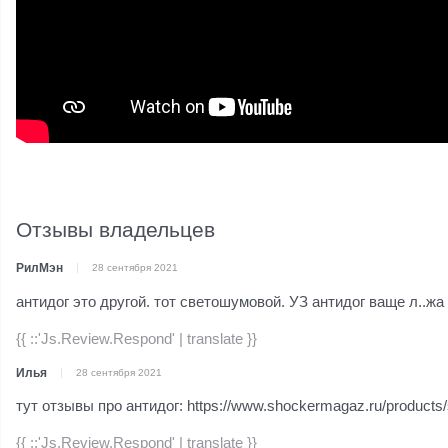
Отзывы владельцев
РилМэн
28 сентября 2021
антидог это другой. тот светошумовой. УЗ антидог ваще л..жа
{{ ::'Js.Review.Respond' | translate }}
Илья
28 сентября 2021
тут отзывы про антидог: https://www.shockermagaz.ru/products/
{{ ::'Js.Review.Respond' | translate }}