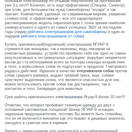
полезный электрошокер по отзывам покупателей на протяжении
уже 3-х лет!!! Конечно, есть еще эффективнее (Спецназ, Скипетр),
при этом, для большинства нужд самообороны "ягуара" и так
хватает. Компактный, удобный, по современным меркам, умеренно
стоимостной, и эффективный – все это характеризует
рассматриваемую модель парализаторов с точки зрения наиболее
универсального и одного из самых успешных ЭШУ за последние
годы (лидер
рейтинга электрошокеров для самообороны
и один из
лидеров
рейтинга электрошокеров от собак
).
Купить оригинальный(подлинный) электрошокер ЯГУАР-9
стремятся как женщины, так и мужчины, ведь невзирая на
компактные размеры, устройство проявило себя как одно из самых
результативных в экстремальных ситуациях: вырубает неприятеля
весом до ста килограммов всего за полторы секунды воздействия
в тело, а агрессивных собак не подпускает в пределах 7-метрового
радиуса действия. Идеален в качестве
отпугивателя собак
против
собак среднего размера, выдает громкий треск, еще, собаки
чувствуют выделение озона, что является опасностью для них,
можно использовать против собак как дистанционно, так и
контактно в тело. Безвреден для животных.
Срок работы оригинального
электрошокера
Ягуар-9 более 10 лет!!!
Отметим, что аппарат пробивает тканевую одежду до двух с
половиной сантиметров толщиной! Шокер ЯГУАР-9 оснащен
надежным предохранителем, поэтому Вы можете быть спокойны,
что он не включится внезапно как это бывает в дешевых аналогах,
находясь в сумочке или в кармане.
Наряду с переходником для электросети и русифицированной